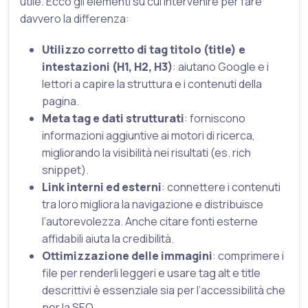
utile. Ecco gli elementi su cui intervenire per fare
davvero la differenza:
Utilizzo corretto di tag titolo (title) e
intestazioni (H1, H2, H3)
: aiutano Google e i
lettori a capire la struttura e i contenuti della
pagina.
Meta tag e dati strutturati
: forniscono
informazioni aggiuntive ai motori di ricerca,
migliorando la visibilità nei risultati (es. rich
snippet).
Link interni ed esterni
: connettere i contenuti
tra loro migliora la navigazione e distribuisce
l’autorevolezza. Anche citare fonti esterne
affidabili aiuta la credibilità.
Ottimizzazione delle immagini
: comprimere i
file per renderli leggeri e usare tag alt e title
descrittivi è essenziale sia per l’accessibilità che
per la SEO.